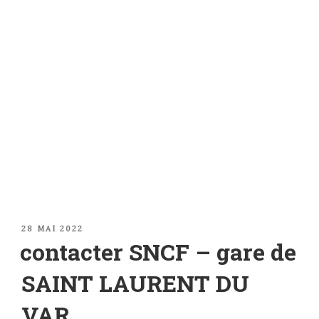
PUBLIÉ
28 MAI 2022
LE
contacter SNCF – gare de
SAINT LAURENT DU
VAR