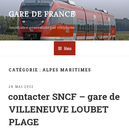
Aller
au
GARE DE FRANCE
contenu
principal
Assistance généraliste par téléphone
Menu
CATÉGORIE :
ALPES MARITIMES
PUBLIÉ
28 MAI 2022
LE
contacter SNCF – gare de
VILLENEUVE LOUBET
PLAGE