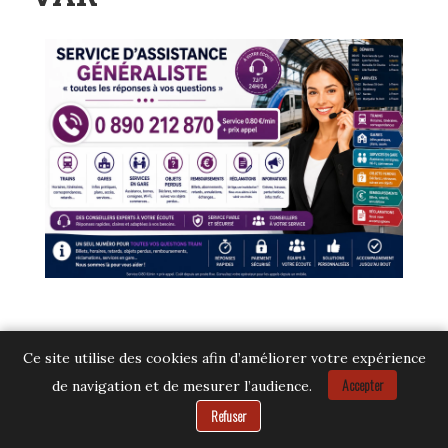
Ce site utilise des cookies afin d’améliorer votre expérience
gare
de SAINT LAURENT
Accepter
de navigation et de mesurer l’audience.
Besoin d’aide ?
Refuser
DU VAR
– contacter le