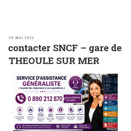
PUBLIÉ
28 MAI 2022
LE
contacter SNCF – gare de
THEOULE SUR MER