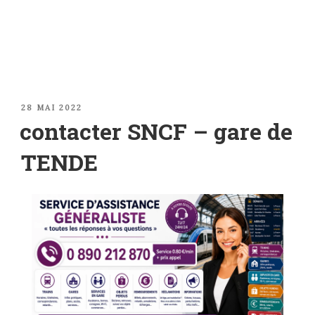
PUBLIÉ
28 MAI 2022
LE
contacter SNCF – gare de
TENDE