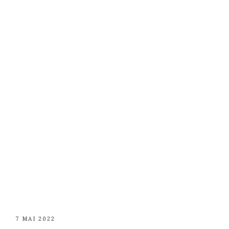
PUBLIÉ
7 MAI 2022
LE