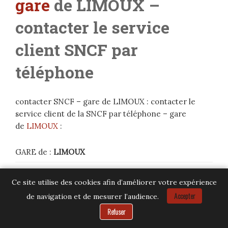
gare
de LIMOUX –
contacter le service
client SNCF par
téléphone
contacter SNCF – gare de LIMOUX : contacter le
service client de la SNCF par téléphone – gare
de
LIMOUX
:
GARE de :
LIMOUX
Adresse :
LIMOUX
– 11300
–
LIMOUX
Ce site utilise des cookies afin d’améliorer votre expérience
Accepter
de navigation et de mesurer l’audience.
Service client SNCF :
36.35
Besoin d’aide ?
Refuser