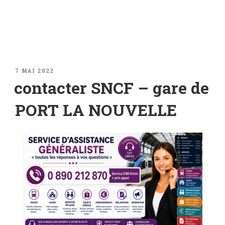
PUBLIÉ
7 MAI 2022
LE
contacter SNCF – gare de
PORT LA NOUVELLE