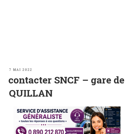
PUBLIÉ
7 MAI 2022
LE
contacter SNCF – gare de
QUILLAN