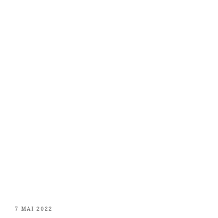
PUBLIÉ
7 MAI 2022
LE