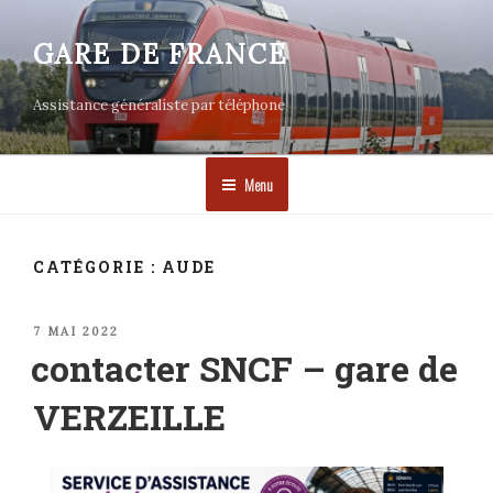
Aller
au
GARE DE FRANCE
contenu
principal
Assistance généraliste par téléphone
Menu
CATÉGORIE :
AUDE
PUBLIÉ
7 MAI 2022
LE
contacter SNCF – gare de
VERZEILLE