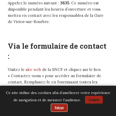
Appelez le numéro suivant :
3635
. Ce numéro est
disponible pendant les heures d’ouverture et vous
mettra en contact avec les responsables de la Gare
de Virieu-sur-Bourbre.
Via le formulaire de contact
:
Visitez le
site web
de la SNCF et cliquez sur le lien
« Contactez-nous » pour accéder au formulaire de
contact. Remplissez-le en fournissant toutes les
informations nécessaires, telles que votre nom,
Ce site utilise des cookies afin d’améliorer votre expérience
prénom, adresse e-mail et message. Cliquez sur le
Accepter
de navigation et de mesurer l’audience.
bouton « Envoyer » pour soumettre votre demande
Besoin d’aide ?
de contact.
Refuser