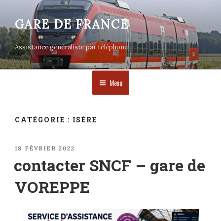
Aller
au
GARE DE FRANCE
contenu
principal
Assistance généraliste par téléphone
Menu
CATÉGORIE :
ISÈRE
PUBLIÉ
18 FÉVRIER 2022
LE
contacter SNCF – gare de
VOREPPE