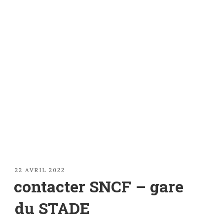
PUBLIÉ
22 AVRIL 2022
LE
contacter SNCF – gare
du STADE