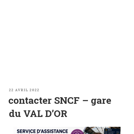
PUBLIÉ
22 AVRIL 2022
LE
contacter SNCF – gare
du VAL D’OR