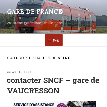
Aller
au
GARE DE FRANCE
contenu
principal
Assistance généraliste par téléphone
Menu
CATÉGORIE :
HAUTS DE SEINE
PUBLIÉ
22 AVRIL 2022
LE
contacter SNCF – gare de
VAUCRESSON