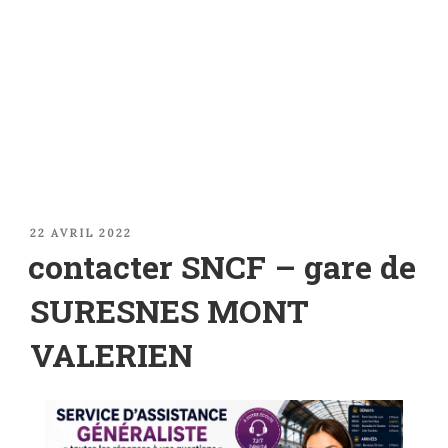
PUBLIÉ
22 AVRIL 2022
LE
contacter SNCF – gare de
SURESNES MONT
VALERIEN