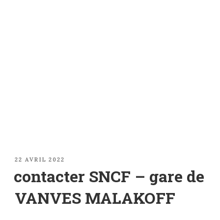
PUBLIÉ
22 AVRIL 2022
LE
contacter SNCF – gare de
VANVES MALAKOFF