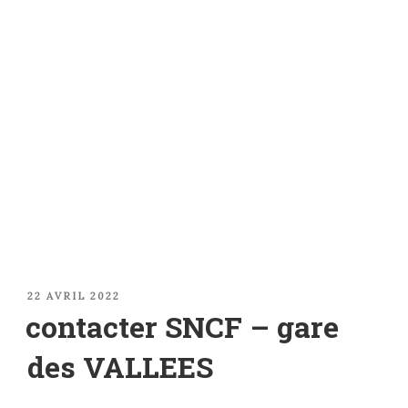
PUBLIÉ
22 AVRIL 2022
LE
contacter SNCF – gare
des VALLEES