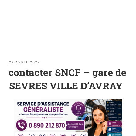
PUBLIÉ
22 AVRIL 2022
LE
contacter SNCF – gare de
SEVRES VILLE D’AVRAY