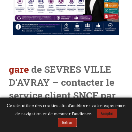
gare
de SEVRES VILLE
D’AVRAY
– contacter le
service client SNCF par
téléphone
Ce site utilise des cookies afin d’améliorer votre expérience
Accepter
de navigation et de mesurer l’audience.
Besoin d’aide ?
Refuser
contacter SNCF – gare de SEVRES VILLE D’AVRAY :