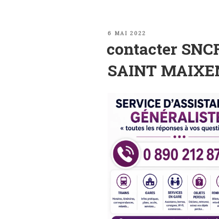
PUBLIÉ
6 MAI 2022
LE
contacter SNCF
SAINT MAIXE