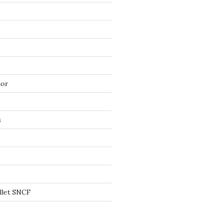
mor
s
llet SNCF