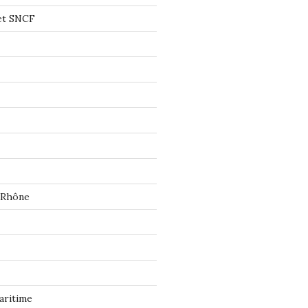
let SNCF
 Rhône
aritime