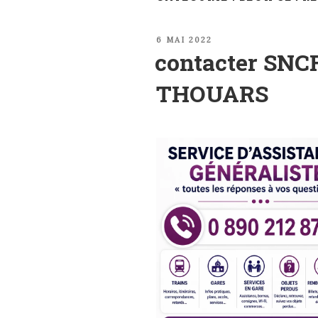
PUBLIÉ
6 MAI 2022
LE
contacter SNCF
THOUARS