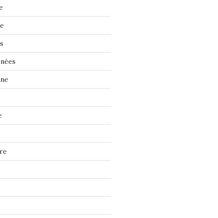
e
ne
s
énées
ine
e
re