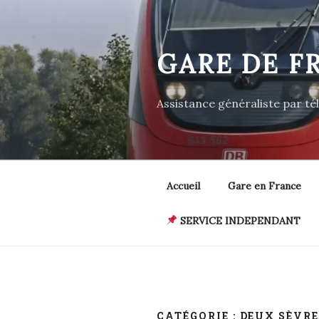
Aller
au
contenu
GARE DE F
principal
Assistance généraliste par t
Accueil
Gare en France
SERVICE INDEPENDANT
CATÉGORIE :
DEUX SÈVRE