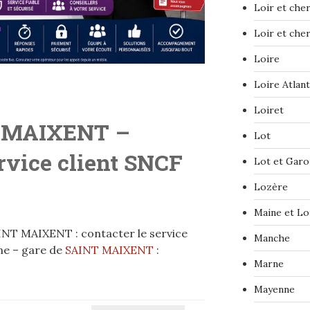
Loir et che
Loir et che
Loire
Loire Atlan
Loiret
 MAIXENT
–
Lot
ervice client SNCF
Lot et Gar
Lozère
Maine et Lo
INT MAIXENT : contacter le service
Manche
ne – gare de
SAINT MAIXENT
:
Marne
Mayenne