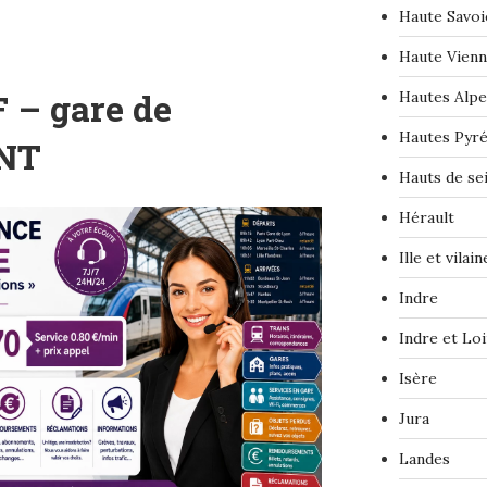
Haute Savoi
Haute Vien
 – gare de
Hautes Alpe
Hautes Pyr
NT
Hauts de se
Hérault
Ille et vilain
Indre
Indre et Loi
Isère
Jura
Landes