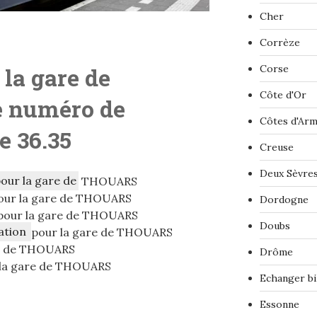
Cher
Corrèze
 la gare de
Corse
Côte d'Or
e numéro de
Côtes d'Ar
le 36.35
Creuse
Deux Sèvre
pour la gare de
THOUARS
our la gare de THOUARS
Dordogne
pour la gare de THOUARS
Doubs
ation
pour la gare de THOUARS
re de THOUARS
Drôme
la gare de THOUARS
Echanger bi
Essonne