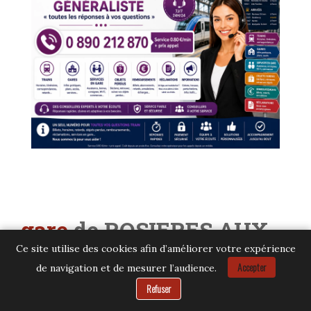
gare
de ROSIERES AUX
Ce site utilise des cookies afin d’améliorer votre expérience
SALINES
– contacter le
Accepter
de navigation et de mesurer l’audience.
service client SNCF par
Besoin d’aide ?
Refuser