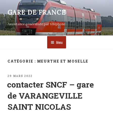
Aller
au
GARE DE FRANCE
contenu
principal
Assistance généraliste par téléphone
Menu
CATÉGORIE :
MEURTHE ET MOSELLE
PUBLIÉ
29 MARS 2022
LE
contacter SNCF – gare
de VARANGEVILLE
SAINT NICOLAS