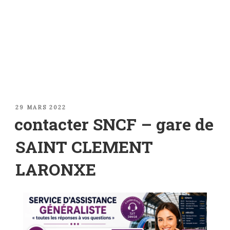
PUBLIÉ
29 MARS 2022
LE
contacter SNCF – gare de
SAINT CLEMENT
LARONXE