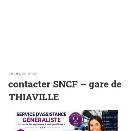
PUBLIÉ
29 MARS 2022
LE
contacter SNCF – gare de
THIAVILLE