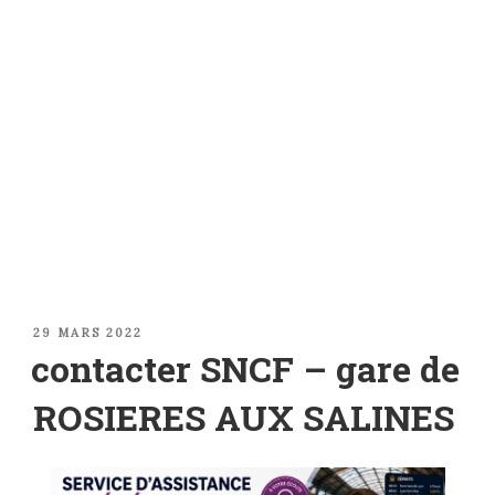
PUBLIÉ
29 MARS 2022
LE
contacter SNCF – gare de
ROSIERES AUX SALINES