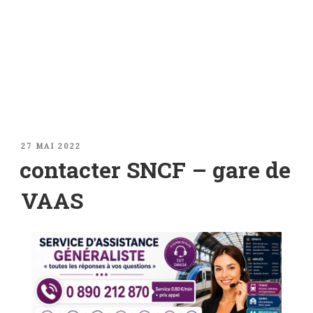
PUBLIÉ
27 MAI 2022
LE
contacter SNCF – gare de
VAAS