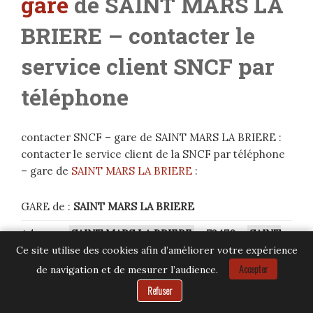
gare
de SAINT MARS LA
BRIERE
– contacter le
service client SNCF par
téléphone
contacter SNCF – gare de SAINT MARS LA BRIERE :
contacter le service client de la SNCF par téléphone
– gare de
SAINT MARS LA BRIERE
:
GARE de :
SAINT MARS LA BRIERE
Adresse :
SAINT MARS LA BRIERE
– 72470
–
SAINT
MARS LA BRIERE
Ce site utilise des cookies afin d’améliorer votre expérience
Accepter
de navigation et de mesurer l’audience.
Besoin d’aide ?
Service client SNCF :
36.35
Refuser