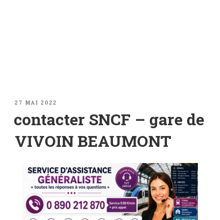
PUBLIÉ
27 MAI 2022
LE
contacter SNCF – gare de
VIVOIN BEAUMONT