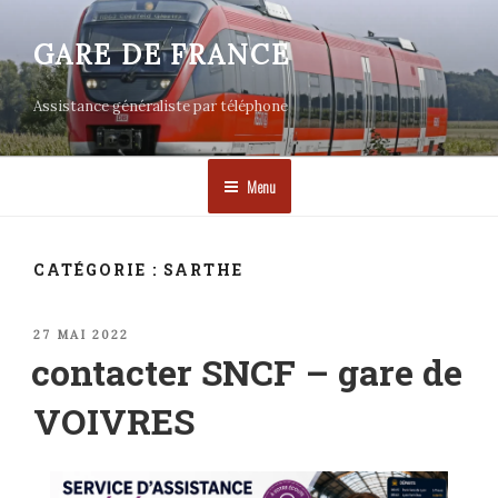
Aller
au
GARE DE FRANCE
contenu
principal
Assistance généraliste par téléphone
Menu
CATÉGORIE :
SARTHE
PUBLIÉ
27 MAI 2022
LE
contacter SNCF – gare de
VOIVRES