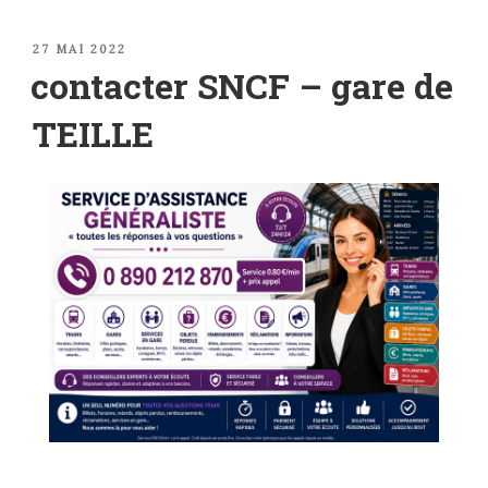
PUBLIÉ
27 MAI 2022
LE
contacter SNCF – gare de
TEILLE