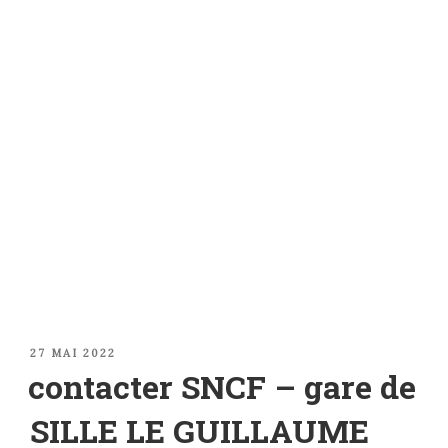
PUBLIÉ
27 MAI 2022
LE
contacter SNCF – gare de
SILLE LE GUILLAUME