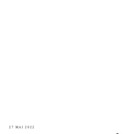
PUBLIÉ
27 MAI 2022
LE