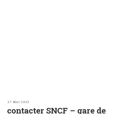
PUBLIÉ
27 MAI 2022
LE
contacter SNCF – gare de