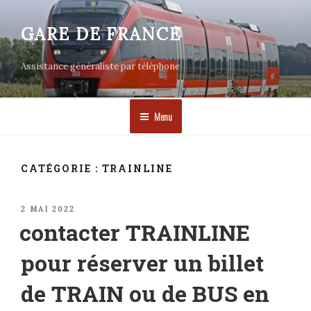
Aller
au
GARE DE FRANCE
contenu
principal
Assistance généraliste par téléphone
Menu
CATÉGORIE :
TRAINLINE
PUBLIÉ
2 MAI 2022
LE
contacter TRAINLINE
pour réserver un billet
de TRAIN ou de BUS en