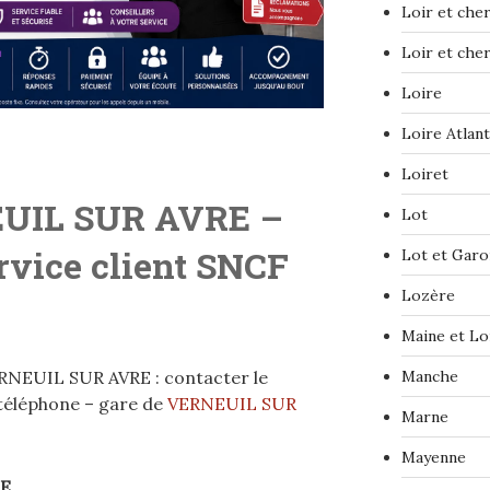
Loir et che
Loir et che
Loire
Loire Atlan
Loiret
UIL SUR AVRE
–
Lot
ervice client SNCF
Lot et Gar
Lozère
Maine et Lo
RNEUIL SUR AVRE : contacter le
Manche
 téléphone – gare de
VERNEUIL SUR
Marne
Mayenne
RE