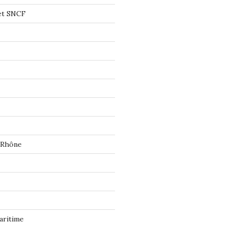
let SNCF
 Rhône
aritime