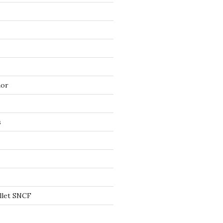
mor
s
llet SNCF