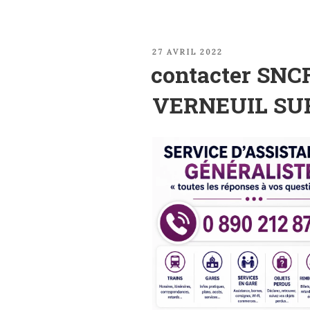
PUBLIÉ
27 AVRIL 2022
LE
contacter SNCF
VERNEUIL SU