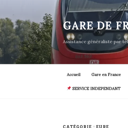
Aller
au
contenu
GARE DE F
principal
Assistance généraliste par t
Accueil
Gare en France
SERVICE INDEPENDANT
CATÉGORIE :
EURE