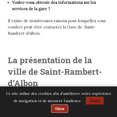
Voulez-vous obtenir des informations sur les
services de la gare ?
Il existe de nombreuses raisons pour lesquelles vous
voudrez peut-être contacter la Gare de Saint-
Rambert-d’Albon.
La présentation de la
ville de Saint-Rambert-
d’Albon
Ce site utilise des cookies afin d’améliorer votre expérience
Saint-Rambert-d’Albon est une municipalité française
Accepter
de navigation et de mesurer l’audience.
localisée dans le nord du département de la Drôme,
Besoin d’aide ?
Refuser
en région Auvergne-Rhône-Alpes. Elle se trouve sur
la rive gauche du Rhône, à environ 11 km au nord de