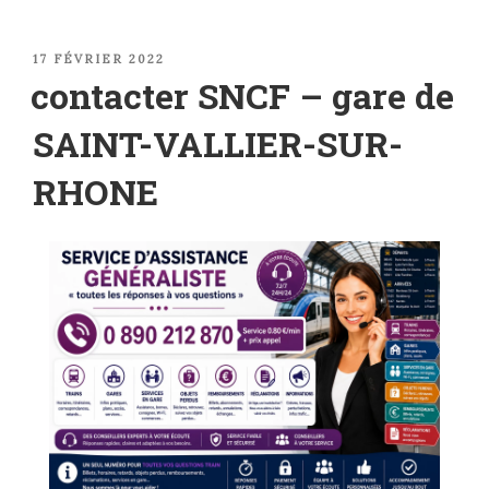
PUBLIÉ
17 FÉVRIER 2022
LE
contacter SNCF – gare de
SAINT-VALLIER-SUR-
RHONE