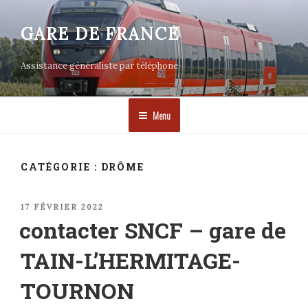
Aller
au
GARE DE FRANCE
contenu
principal
Assistance généraliste par téléphone
Menu
CATÉGORIE :
DRÔME
PUBLIÉ
17 FÉVRIER 2022
LE
contacter SNCF – gare de
TAIN-L’HERMITAGE-
TOURNON