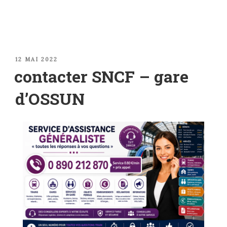
PUBLIÉ
12 MAI 2022
LE
contacter SNCF – gare
d’OSSUN