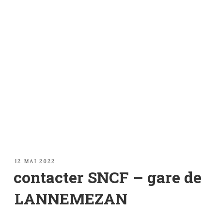
PUBLIÉ
12 MAI 2022
LE
contacter SNCF – gare de
LANNEMEZAN