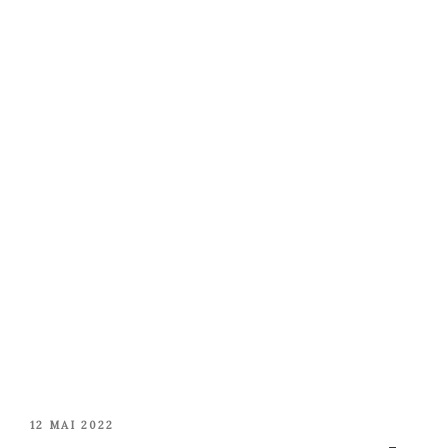
PUBLIÉ
12 MAI 2022
LE