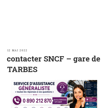
PUBLIÉ
12 MAI 2022
LE
contacter SNCF – gare de
TARBES