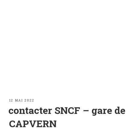
PUBLIÉ
12 MAI 2022
LE
contacter SNCF – gare de
CAPVERN