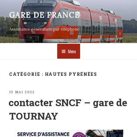
Aller
au
GARE DE FRANCE
contenu
principal
Assistance généraliste par téléphone
Menu
CATÉGORIE :
HAUTES PYRÉNÉES
PUBLIÉ
13 MAI 2022
LE
contacter SNCF – gare de
TOURNAY