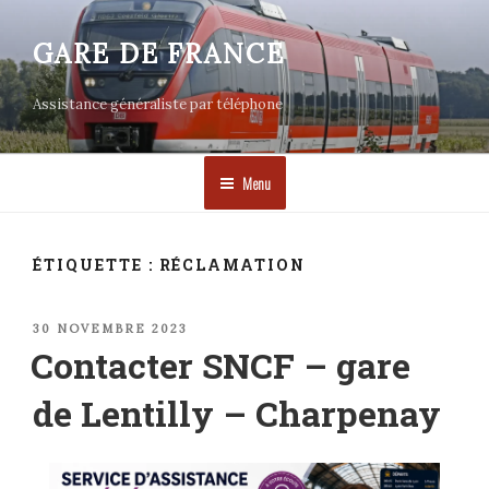
Aller
au
GARE DE FRANCE
contenu
principal
Assistance généraliste par téléphone
Menu
ÉTIQUETTE :
RÉCLAMATION
PUBLIÉ
30 NOVEMBRE 2023
LE
Contacter SNCF – gare
de Lentilly – Charpenay