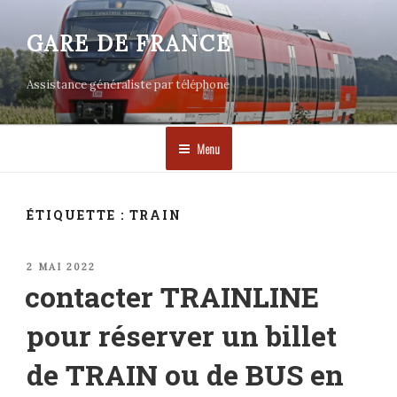
Aller
au
GARE DE FRANCE
contenu
principal
Assistance généraliste par téléphone
Menu
ÉTIQUETTE :
TRAIN
PUBLIÉ
2 MAI 2022
LE
contacter TRAINLINE
pour réserver un billet
de TRAIN ou de BUS en