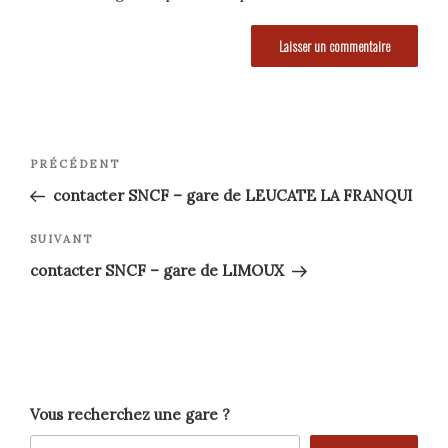
Navigation
Article
PRÉCÉDENT
précédent
de
contacter SNCF – gare de LEUCATE LA FRANQUI
l’article
Article
SUIVANT
suivant
contacter SNCF – gare de LIMOUX
Vous recherchez une gare ?