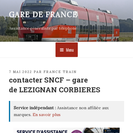
Aller
au
GARE DE FRANCE
contenu
principal
Assistance généraliste par téléphone
Menu
PUBLIÉ
7 MAI 2022
PAR
FRANCE TRAIN
LE
contacter SNCF – gare
de LEZIGNAN CORBIERES
Service indépendant :
Assistance non affiliée aux
marques.
En savoir plus