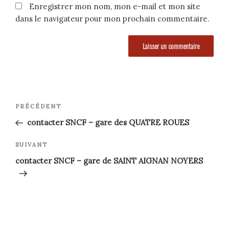
Enregistrer mon nom, mon e-mail et mon site
dans le navigateur pour mon prochain commentaire.
Navigation
Article
PRÉCÉDENT
précédent
de
contacter SNCF – gare des QUATRE ROUES
l’article
Article
SUIVANT
suivant
contacter SNCF – gare de SAINT AIGNAN NOYERS