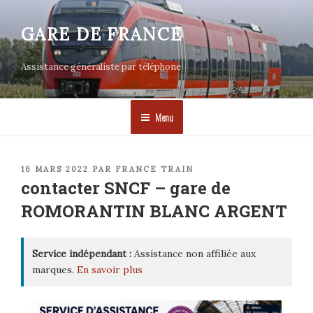
Aller
au
GARE DE FRANCE
contenu
principal
Assistance généraliste par téléphone
Menu
PUBLIÉ
16 MARS 2022
PAR
FRANCE TRAIN
LE
contacter SNCF – gare de
ROMORANTIN BLANC ARGENT
Service indépendant :
Assistance non affiliée aux
marques.
En savoir plus