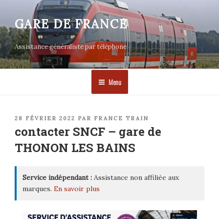
Aller
au
GARE DE FRANCE
contenu
principal
Assistance généraliste par téléphone
Menu
PUBLIÉ
28 FÉVRIER 2022
PAR
FRANCE TRAIN
LE
contacter SNCF – gare de
THONON LES BAINS
Service indépendant :
Assistance non affiliée aux
marques.
En savoir plus