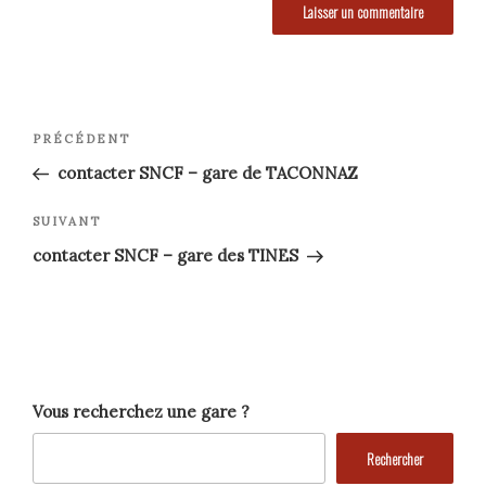
Navigation
Article
PRÉCÉDENT
précédent
de
contacter SNCF – gare de TACONNAZ
l’article
Article
SUIVANT
suivant
contacter SNCF – gare des TINES
Vous recherchez une gare ?
Rechercher