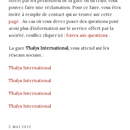
offert par les personnels de la gare ou du train, vous
pouvez faire une réclamation. Pour ce faire, vous êtes
invité à remplir de contact qui se trouve sur cette
page
. Au cas où vous devez poser des questions pour
avoir plus d’information sur le service offert par la
société, veuillez cliquer ici :
foires aux questions
.
La gare
Thalys International,
vous attend sur les
réseaux sociaux :
Thalys International
Thalys International
Thalys International
Thalys International
PUBLIÉ
2 MAI 2022