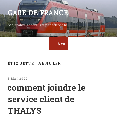
Aller
au
GARE DE FRANCE
contenu
principal
Assistance généraliste par téléphone
Menu
ÉTIQUETTE :
ANNULER
PUBLIÉ
5 MAI 2022
LE
comment joindre le
service client de
THALYS