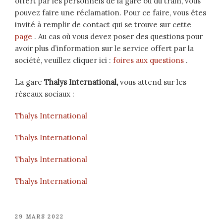
offert par les personnels de la gare ou du train, vous
pouvez faire une réclamation. Pour ce faire, vous êtes
invité à remplir de contact qui se trouve sur cette
page
. Au cas où vous devez poser des questions pour
avoir plus d’information sur le service offert par la
société, veuillez cliquer ici :
foires aux questions
.
La gare
Thalys International,
vous attend sur les
réseaux sociaux :
Thalys International
Thalys International
Thalys International
Thalys International
PUBLIÉ
29 MARS 2022