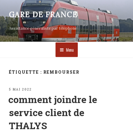
Aller
au
GARE DE FRANCE
contenu
principal
Assistance généraliste par téléphone
Menu
ÉTIQUETTE :
REMBOURSER
PUBLIÉ
5 MAI 2022
LE
comment joindre le
service client de
THALYS