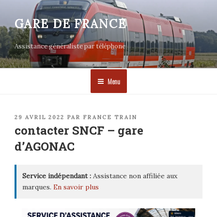
Aller
au
GARE DE FRANCE
contenu
principal
Assistance généraliste par téléphone
Menu
PUBLIÉ
29 AVRIL 2022
PAR
FRANCE TRAIN
LE
contacter SNCF – gare
d’AGONAC
Service indépendant :
Assistance non affiliée aux
marques.
En savoir plus