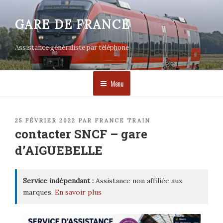
Aller
au
GARE DE FRANCE
contenu
principal
Assistance généraliste par téléphone
Menu
PUBLIÉ
25 FÉVRIER 2022
PAR
FRANCE TRAIN
LE
contacter SNCF – gare
d’AIGUEBELLE
Service indépendant :
Assistance non affiliée aux
marques.
En savoir plus