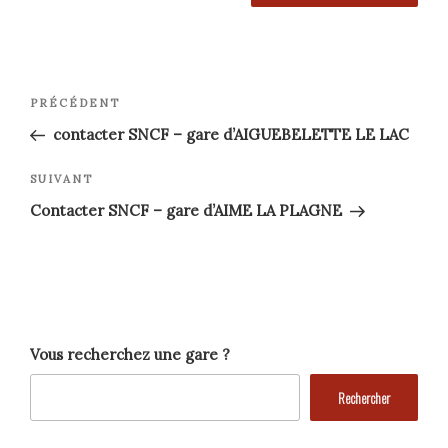
Navigation
Article
PRÉCÉDENT
précédent
de
contacter SNCF – gare d’AIGUEBELETTE LE LAC
l’article
Article
SUIVANT
suivant
Contacter SNCF – gare d’AIME LA PLAGNE
Vous recherchez une gare ?
Rechercher