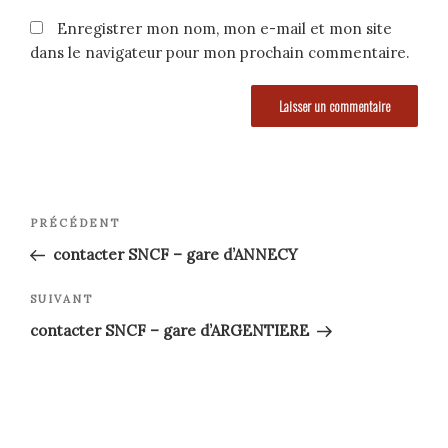
Enregistrer mon nom, mon e-mail et mon site
dans le navigateur pour mon prochain commentaire.
Navigation
Article
PRÉCÉDENT
précédent
de
contacter SNCF – gare d’ANNECY
l’article
Article
SUIVANT
suivant
contacter SNCF – gare d’ARGENTIERE