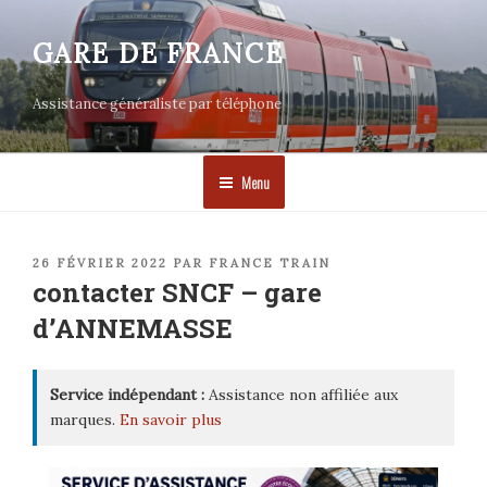
Aller
au
GARE DE FRANCE
contenu
principal
Assistance généraliste par téléphone
Menu
PUBLIÉ
26 FÉVRIER 2022
PAR
FRANCE TRAIN
LE
contacter SNCF – gare
d’ANNEMASSE
Service indépendant :
Assistance non affiliée aux
marques.
En savoir plus