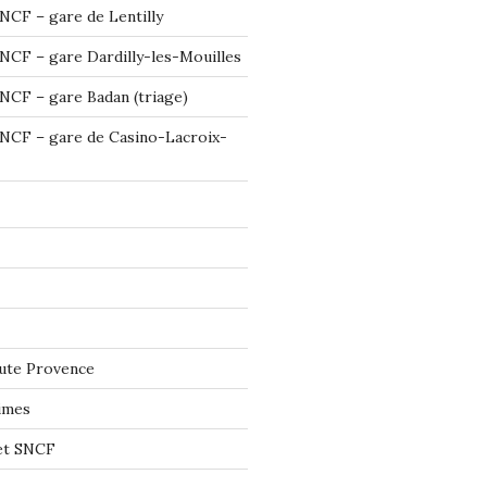
NCF – gare de Lentilly
NCF – gare Dardilly-les-Mouilles
NCF – gare Badan (triage)
NCF – gare de Casino-Lacroix-
ute Provence
imes
let SNCF