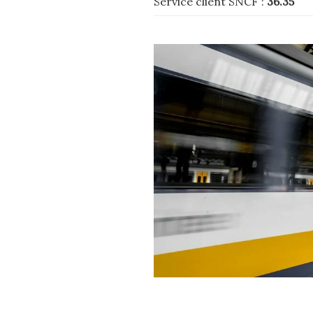
Service client SNCF :
36.35