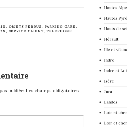
Hautes Alpe
Hautes Pyr
AIN
,
OBJETS PERDUS
,
PARKING GARE
,
Hauts de se
ION
,
SERVICE CLIENT
,
TELEPHONE
Hérault
Ille et vilain
Indre
Indre et Loi
entaire
Isère
pas publiée.
Les champs obligatoires
Jura
Landes
Loir et che
Loir et che