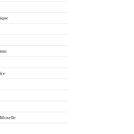
tique
onne
ire
 Moselle