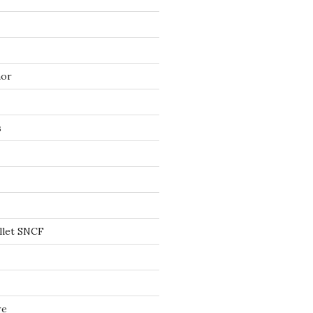
mor
s
llet SNCF
re