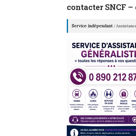
LE
contacter SNCF –
Service indépendant :
Assistance