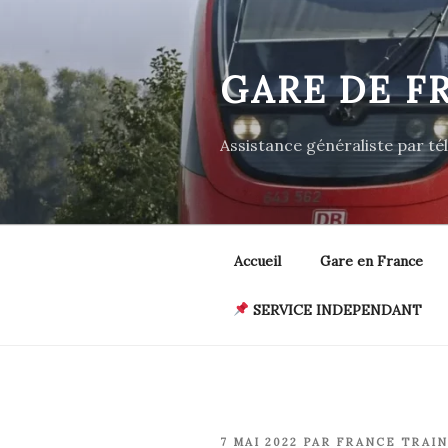
Aller
au
contenu
GARE DE F
principal
Assistance généraliste par t
Accueil
Gare en France
SERVICE INDEPENDANT
PUBLIÉ
7 MAI 2022
PAR
FRANCE TRAIN