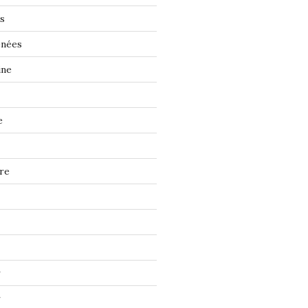
s
énées
ine
e
re
r
r