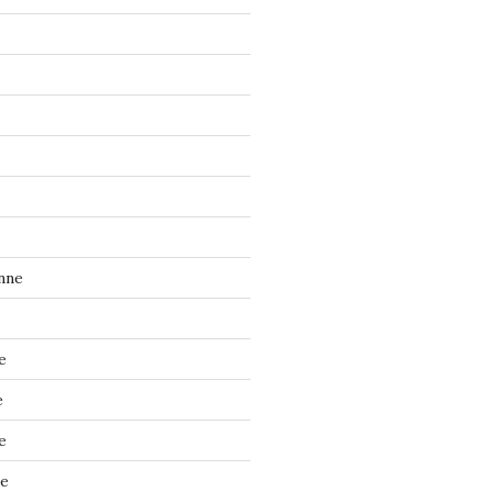
nne
e
e
e
ne