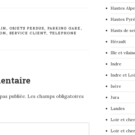
Hautes Alpe
Hautes Pyr
AIN
,
OBJETS PERDUS
,
PARKING GARE
,
Hauts de se
ION
,
SERVICE CLIENT
,
TELEPHONE
Hérault
Ille et vilain
Indre
Indre et Loi
entaire
Isère
pas publiée.
Les champs obligatoires
Jura
Landes
Loir et che
Loir et che