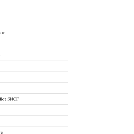
mor
s
llet SNCF
re