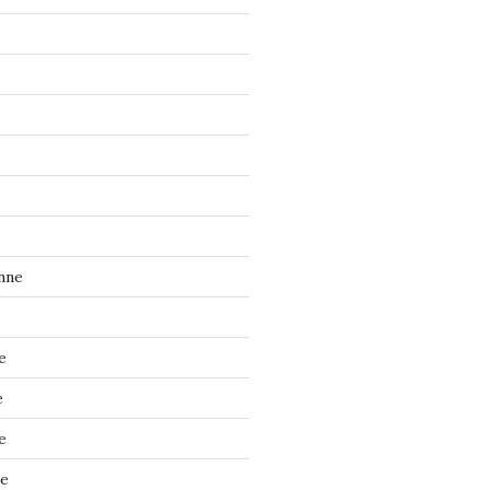
nne
e
e
e
ne