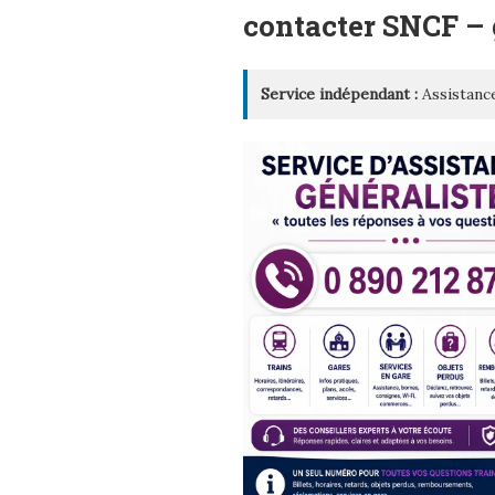
LE
contacter SNCF –
Service indépendant :
Assistance