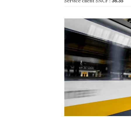
Service client SNCF :
36.35