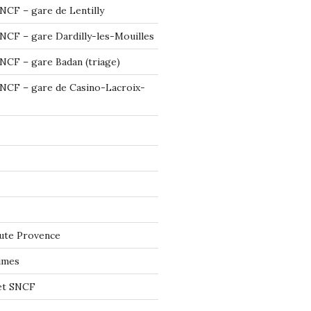
NCF – gare de Lentilly
NCF – gare Dardilly-les-Mouilles
NCF – gare Badan (triage)
NCF – gare de Casino-Lacroix-
ute Provence
imes
let SNCF