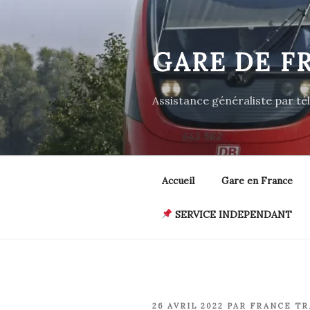
Aller
au
contenu
GARE DE F
principal
Assistance généraliste par t
Accueil
Gare en France
SERVICE INDEPENDANT
PUBLIÉ
26 AVRIL 2022
PAR
FRANCE TR