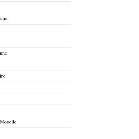
tique
onne
ire
 Moselle