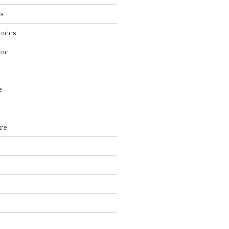
s
énées
ine
e
re
r
r