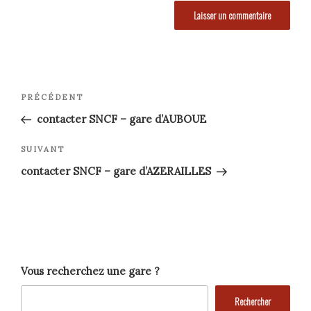
Navigation
Article
PRÉCÉDENT
précédent
de
contacter SNCF – gare d’AUBOUE
l’article
Article
SUIVANT
suivant
contacter SNCF – gare d’AZERAILLES
Vous recherchez une gare ?
Rechercher