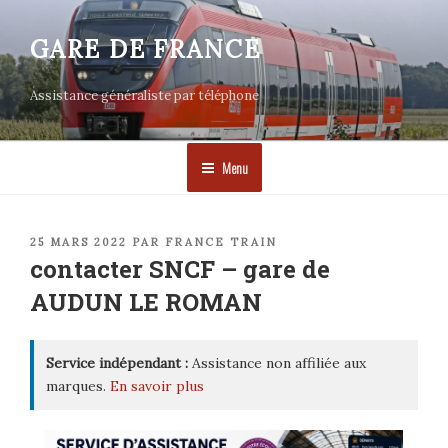
Aller
au
GARE DE FRANCE
contenu
principal
Assistance généraliste par téléphone
Menu
PUBLIÉ
25 MARS 2022
PAR
FRANCE TRAIN
LE
contacter SNCF – gare de
AUDUN LE ROMAN
Service indépendant :
Assistance non affiliée aux
marques.
En savoir plus