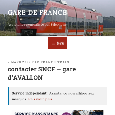
Aller
au
GARE DE FRANCE
contenu
principal
Assistance généraliste par téléphone
Menu
PUBLIÉ
7 MARS 2022
PAR
FRANCE TRAIN
LE
contacter SNCF – gare
d’AVALLON
Service indépendant :
Assistance non affiliée aux
marques.
En savoir plus