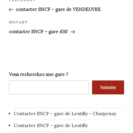
Article
précédent
de
contacter SNCF – gare de VENDEUVRE
l’article
Article
SUIVANT
suivant
contacter SNCF – gare d’AY
Vous recherchez une gare ?
Rechercher
Contacter SNCF – gare de Lentilly – Charpenay
Contacter SNCF – gare de Lentilly