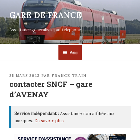
Aller
au
GARE DE FRANCE
contenu
principal
Assistance généraliste par téléphone
Menu
PUBLIÉ
25 MARS 2022
PAR
FRANCE TRAIN
LE
contacter SNCF – gare
d’AVENAY
Service indépendant :
Assistance non affiliée aux
marques.
En savoir plus