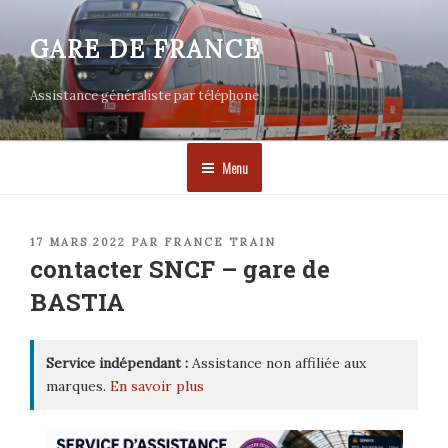
Aller
au
GARE DE FRANCE
contenu
principal
Assistance généraliste par téléphone
Menu
PUBLIÉ
17 MARS 2022
PAR
FRANCE TRAIN
LE
contacter SNCF – gare de
BASTIA
Service indépendant :
Assistance non affiliée aux
marques.
En savoir plus