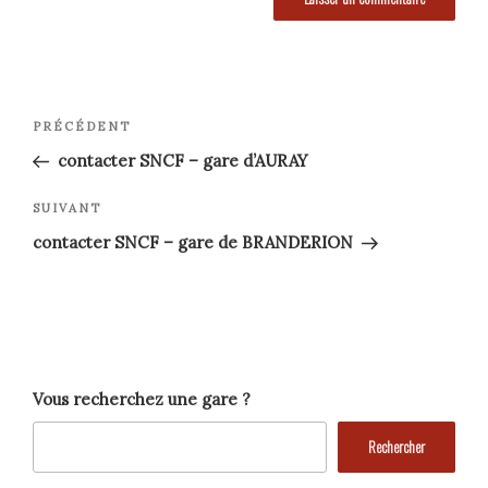
Navigation
Article
PRÉCÉDENT
précédent
de
contacter SNCF – gare d’AURAY
l’article
Article
SUIVANT
suivant
contacter SNCF – gare de BRANDERION
Vous recherchez une gare ?
Rechercher