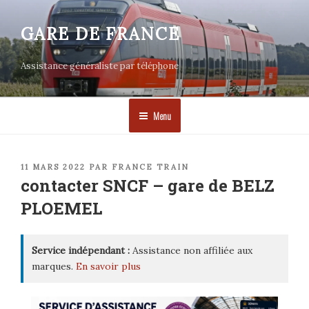
Aller
au
GARE DE FRANCE
contenu
principal
Assistance généraliste par téléphone
Menu
PUBLIÉ
11 MARS 2022
PAR
FRANCE TRAIN
LE
contacter SNCF – gare de BELZ
PLOEMEL
Service indépendant :
Assistance non affiliée aux
marques.
En savoir plus