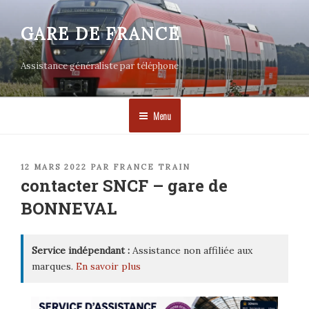
Aller
au
GARE DE FRANCE
contenu
principal
Assistance généraliste par téléphone
Menu
PUBLIÉ
12 MARS 2022
PAR
FRANCE TRAIN
LE
contacter SNCF – gare de
BONNEVAL
Service indépendant :
Assistance non affiliée aux
marques.
En savoir plus