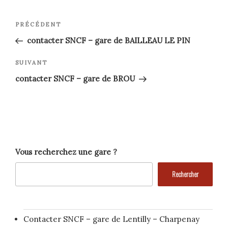
Navigation
Article
PRÉCÉDENT
précédent
de
contacter SNCF – gare de BAILLEAU LE PIN
l’article
Article
SUIVANT
suivant
contacter SNCF – gare de BROU
Vous recherchez une gare ?
Rechercher
Contacter SNCF – gare de Lentilly – Charpenay