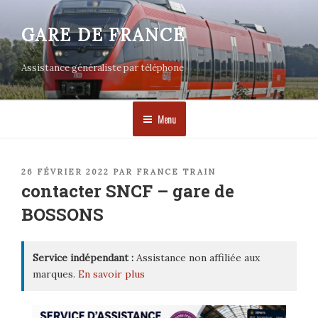
Aller
au
GARE DE FRANCE
contenu
principal
Assistance généraliste par téléphone
Menu
PUBLIÉ
26 FÉVRIER 2022
PAR
FRANCE TRAIN
LE
contacter SNCF – gare de
BOSSONS
Service indépendant :
Assistance non affiliée aux
marques.
En savoir plus