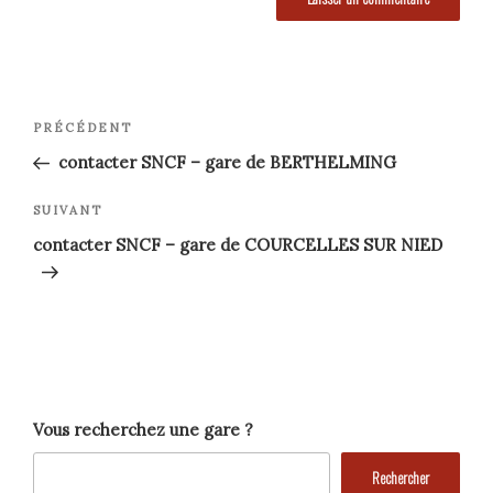
Navigation
Article
PRÉCÉDENT
précédent
de
contacter SNCF – gare de BERTHELMING
l’article
Article
SUIVANT
suivant
contacter SNCF – gare de COURCELLES SUR NIED
Vous recherchez une gare ?
Rechercher