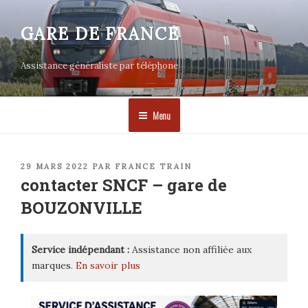
Aller
au
GARE DE FRANCE
contenu
principal
Assistance généraliste par téléphone
Menu
PUBLIÉ
29 MARS 2022
PAR
FRANCE TRAIN
LE
contacter SNCF – gare de
BOUZONVILLE
Service indépendant :
Assistance non affiliée aux
marques.
En savoir plus