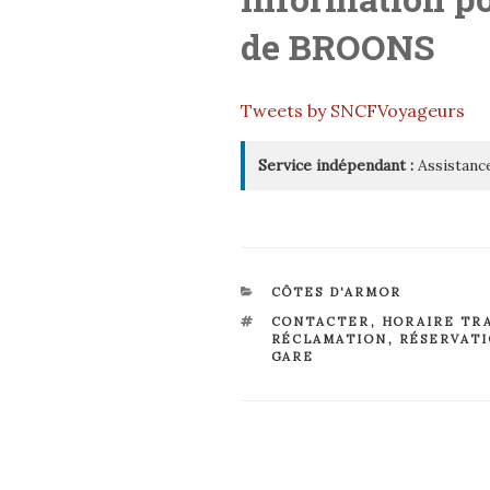
de
BROONS
Tweets by SNCFVoyageurs
Service indépendant :
Assistance
CATÉGORIES
CÔTES D'ARMOR
ÉTIQUETTES
CONTACTER
,
HORAIRE TR
RÉCLAMATION
,
RÉSERVAT
GARE