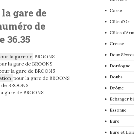
 la gare de
Corse
Côte d'Or
numéro de
Côtes d'Ar
le 36.35
Creuse
Deux Sèvre
pour la gare de
BROONS
ur la gare de BROONS
Dordogne
pour la gare de BROONS
Doubs
ation
pour la gare de BROONS
e de BROONS
Drôme
la gare de BROONS
Echanger bi
Essonne
Eure
Eure et Loi