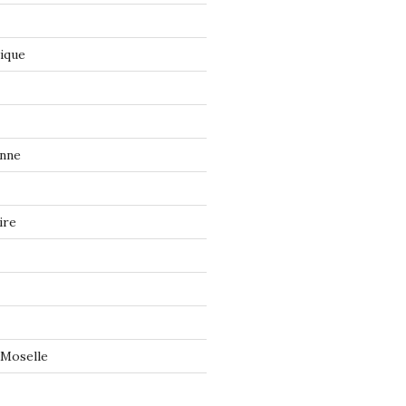
tique
onne
ire
 Moselle