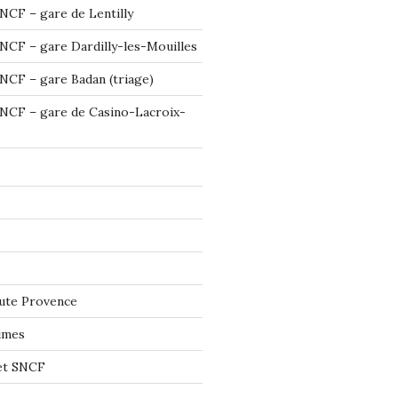
NCF – gare de Lentilly
NCF – gare Dardilly-les-Mouilles
NCF – gare Badan (triage)
NCF – gare de Casino-Lacroix-
ute Provence
imes
let SNCF