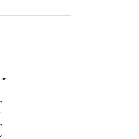
nne
e
e
e
ne