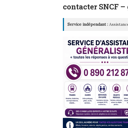
LE
contacter SNCF –
Service indépendant :
Assistance