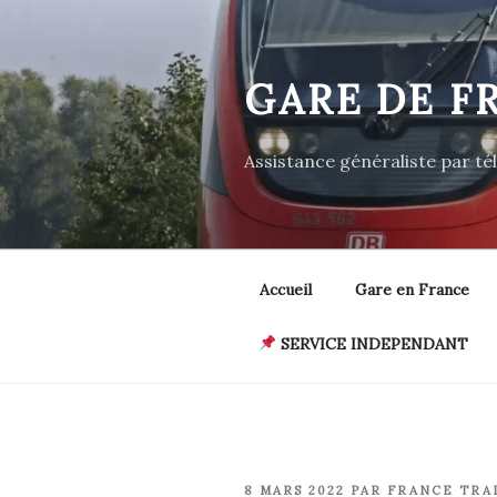
Aller
au
contenu
GARE DE F
principal
Assistance généraliste par t
Accueil
Gare en France
SERVICE INDEPENDANT
PUBLIÉ
8 MARS 2022
PAR
FRANCE TRA