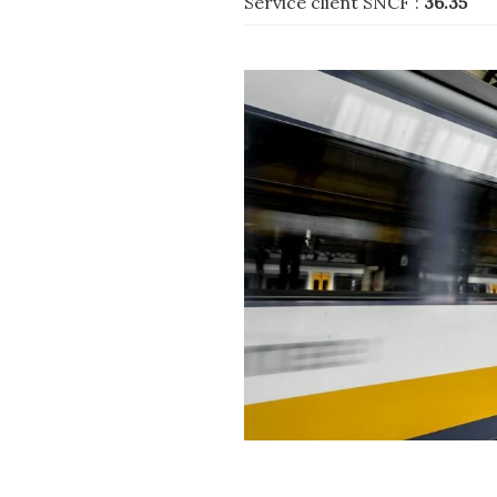
Service client SNCF :
36.35