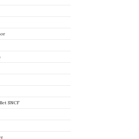
mor
s
llet SNCF
re