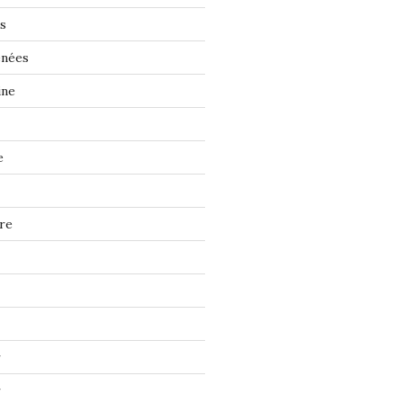
s
énées
ine
e
re
r
r