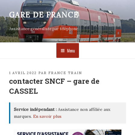
Aller
au
GARE DE FRANCE
contenu
principal
Assistance généraliste par téléphone
Menu
PUBLIÉ
1 AVRIL 2022
PAR
FRANCE TRAIN
LE
contacter SNCF – gare de
CASSEL
Service indépendant :
Assistance non affiliée aux
marques.
En savoir plus