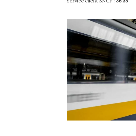
Service client SNCF :
36.35