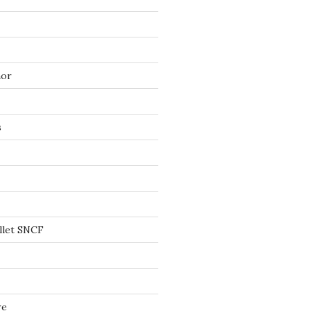
mor
s
llet SNCF
re