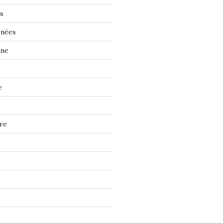
s
énées
ine
e
re
r
r