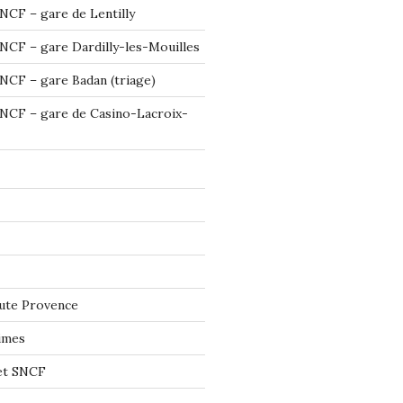
NCF – gare de Lentilly
NCF – gare Dardilly-les-Mouilles
NCF – gare Badan (triage)
NCF – gare de Casino-Lacroix-
ute Provence
imes
let SNCF