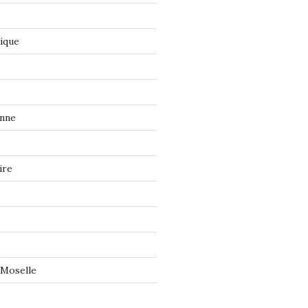
tique
onne
ire
 Moselle