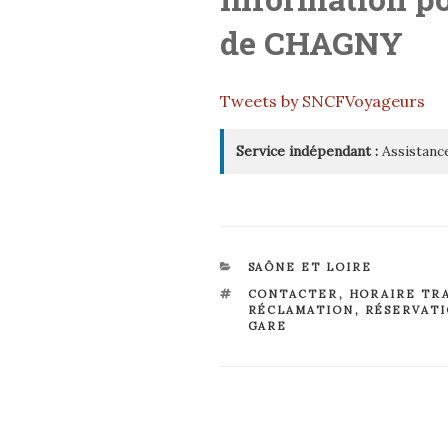
de
CHAGNY
Tweets by SNCFVoyageurs
Service indépendant :
Assistance
CATÉGORIES
SAÔNE ET LOIRE
ÉTIQUETTES
CONTACTER
,
HORAIRE TR
RÉCLAMATION
,
RÉSERVAT
GARE