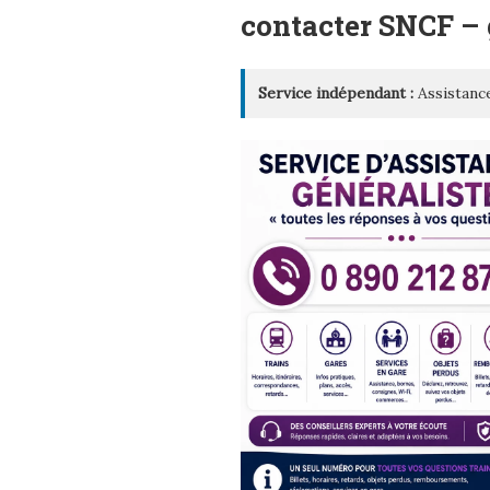
LE
contacter SNCF –
Service indépendant :
Assistance