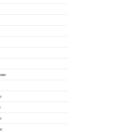
nne
e
e
e
ne