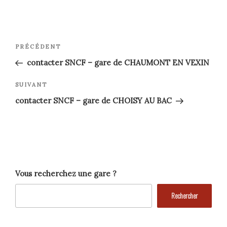
Navigation
Article
PRÉCÉDENT
précédent
de
contacter SNCF – gare de CHAUMONT EN VEXIN
l’article
Article
SUIVANT
suivant
contacter SNCF – gare de CHOISY AU BAC
Vous recherchez une gare ?
Rechercher