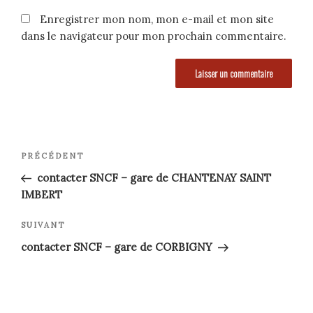
Enregistrer mon nom, mon e-mail et mon site
dans le navigateur pour mon prochain commentaire.
Navigation
Article
PRÉCÉDENT
précédent
de
contacter SNCF – gare de CHANTENAY SAINT
IMBERT
l’article
Article
SUIVANT
suivant
contacter SNCF – gare de CORBIGNY