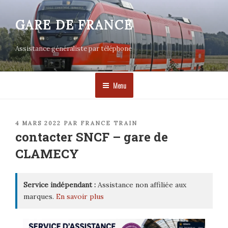
Aller
au
GARE DE FRANCE
contenu
principal
Assistance généraliste par téléphone
Menu
PUBLIÉ
4 MARS 2022
PAR
FRANCE TRAIN
LE
contacter SNCF – gare de
CLAMECY
Service indépendant :
Assistance non affiliée aux
marques.
En savoir plus