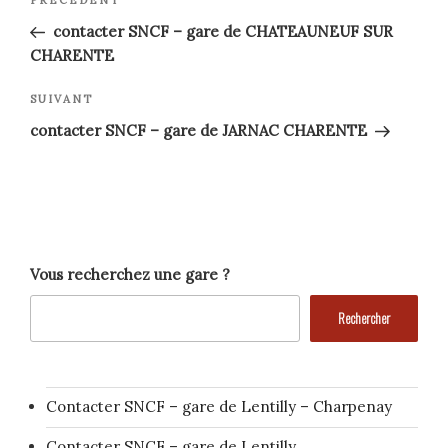
Article
précédent
de
contacter SNCF – gare de CHATEAUNEUF SUR
CHARENTE
l’article
Article
SUIVANT
suivant
contacter SNCF – gare de JARNAC CHARENTE
Vous recherchez une gare ?
Rechercher
Contacter SNCF – gare de Lentilly – Charpenay
Contacter SNCF – gare de Lentilly