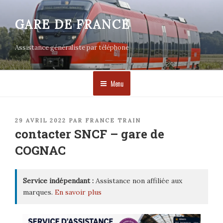
Aller
au
GARE DE FRANCE
contenu
principal
Assistance généraliste par téléphone
Menu
PUBLIÉ
29 AVRIL 2022
PAR
FRANCE TRAIN
LE
contacter SNCF – gare de
COGNAC
Service indépendant :
Assistance non affiliée aux
marques.
En savoir plus