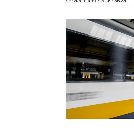
Service client SNCF :
36.35