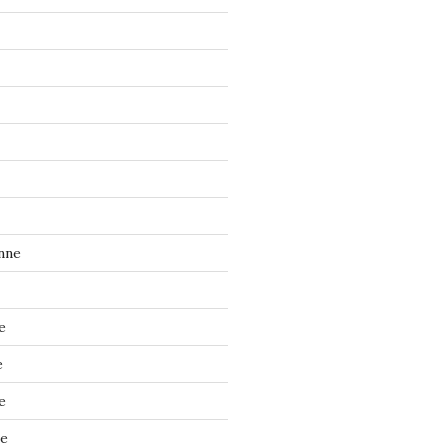
nne
e
e
e
ne