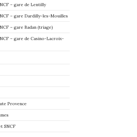
NCF – gare de Lentilly
NCF – gare Dardilly-les-Mouilles
NCF – gare Badan (triage)
NCF – gare de Casino-Lacroix-
ute Provence
imes
let SNCF