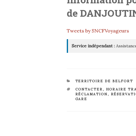
de
DANJOUTI
Tweets by SNCFVoyageurs
Service indépendant :
Assistance
CATÉGORIES
TERRITOIRE DE BELFORT
ÉTIQUETTES
CONTACTER
,
HORAIRE TR
RÉCLAMATION
,
RÉSERVAT
GARE