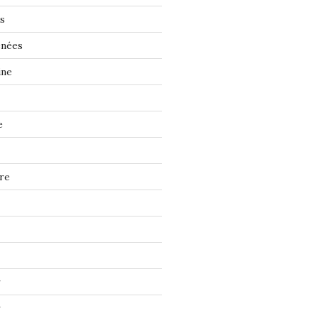
s
énées
ine
e
re
r
r