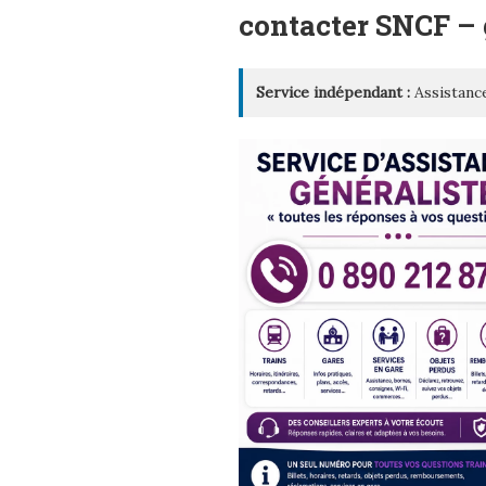
LE
contacter SNCF 
Service indépendant :
Assistance