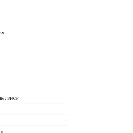
mor
s
llet SNCF
re