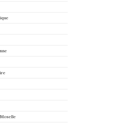
tique
onne
ire
 Moselle