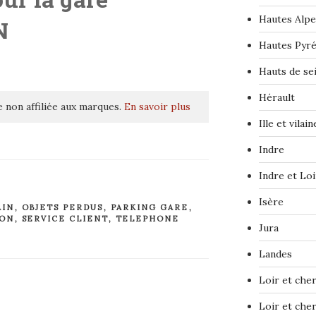
Hautes Alpe
N
Hautes Pyr
Hauts de se
Hérault
 non affiliée aux marques.
En savoir plus
Ille et vilain
Indre
Indre et Loi
Isère
AIN
,
OBJETS PERDUS
,
PARKING GARE
,
ION
,
SERVICE CLIENT
,
TELEPHONE
Jura
Landes
Loir et che
Loir et che