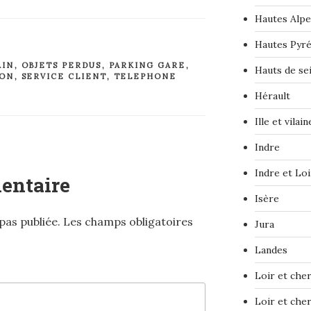
Hautes Alpe
Hautes Pyr
AIN
,
OBJETS PERDUS
,
PARKING GARE
,
Hauts de se
ION
,
SERVICE CLIENT
,
TELEPHONE
Hérault
Ille et vilain
Indre
Indre et Loi
entaire
Isère
pas publiée.
Les champs obligatoires
Jura
Landes
Loir et che
Loir et che