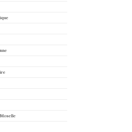
tique
onne
ire
 Moselle