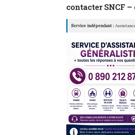
LE
contacter SNCF 
Service indépendant :
Assistance