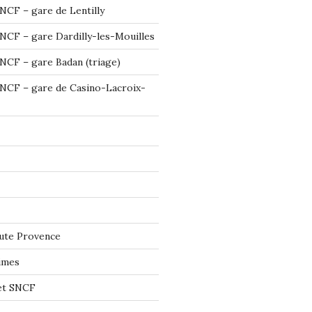
NCF – gare de Lentilly
NCF – gare Dardilly-les-Mouilles
NCF – gare Badan (triage)
NCF – gare de Casino-Lacroix-
ute Provence
imes
let SNCF