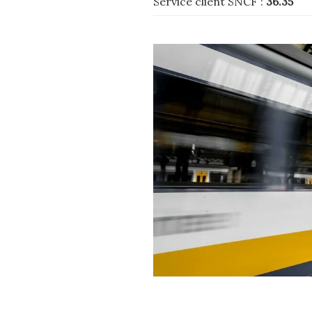
Service client SNCF :
36.35