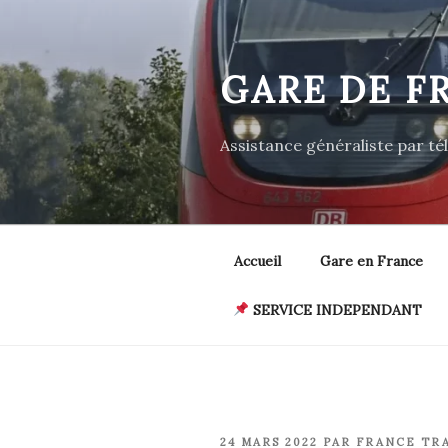
Aller
au
contenu
GARE DE F
principal
Assistance généraliste par t
Accueil
Gare en France
SERVICE INDEPENDANT
PUBLIÉ
24 MARS 2022
PAR
FRANCE TR