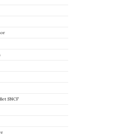
mor
s
llet SNCF
re