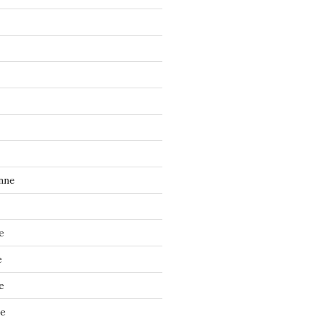
nne
e
e
e
ne