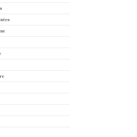
s
énées
ine
e
re
r
r