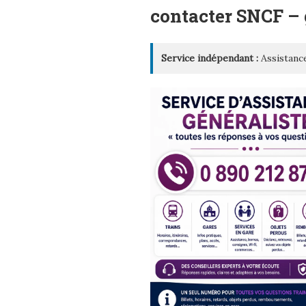
LE
contacter SNCF –
Service indépendant :
Assistance