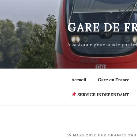
Aller
au
contenu
GARE DE F
principal
Assistance généraliste par t
Accueil
Gare en France
SERVICE INDEPENDANT
PUBLIÉ
15 MARS 2022
PAR
FRANCE TRA