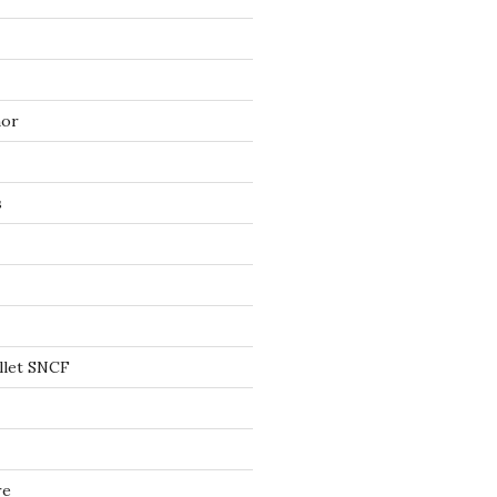
mor
s
llet SNCF
re