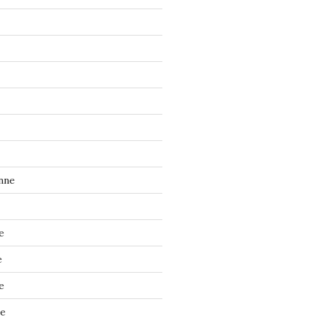
nne
e
e
e
ne