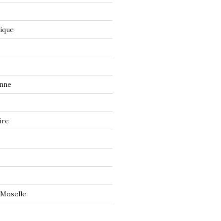
tique
onne
ire
 Moselle