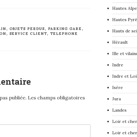
Hautes Alpe
Hautes Pyr
AIN
,
OBJETS PERDUS
,
PARKING GARE
,
Hauts de se
ION
,
SERVICE CLIENT
,
TELEPHONE
Hérault
Ille et vilain
Indre
Indre et Loi
entaire
Isère
pas publiée.
Les champs obligatoires
Jura
Landes
Loir et che
Loir et che