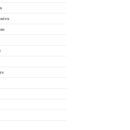
s
énées
ine
e
re
r
r