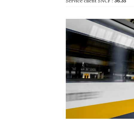
Service client SNCF :
36.35