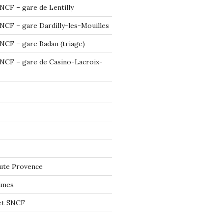
NCF – gare de Lentilly
NCF – gare Dardilly-les-Mouilles
NCF – gare Badan (triage)
NCF – gare de Casino-Lacroix-
ute Provence
imes
let SNCF