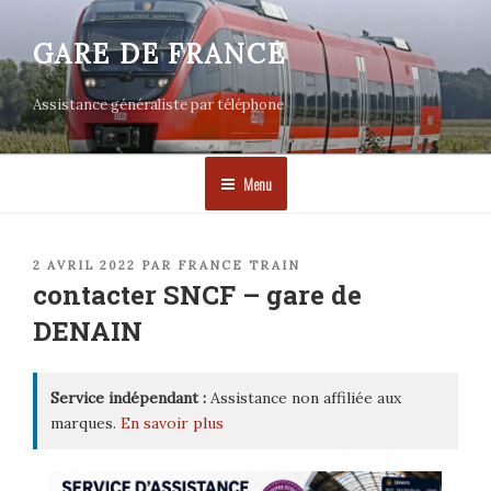
Aller
au
GARE DE FRANCE
contenu
principal
Assistance généraliste par téléphone
Menu
PUBLIÉ
2 AVRIL 2022
PAR
FRANCE TRAIN
LE
contacter SNCF – gare de
DENAIN
Service indépendant :
Assistance non affiliée aux
marques.
En savoir plus