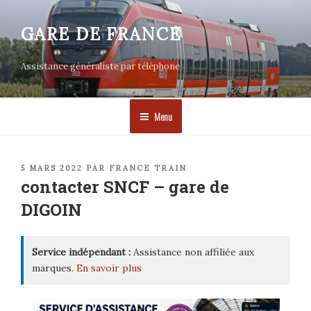
Aller
au
GARE DE FRANCE
contenu
principal
Assistance généraliste par téléphone
Menu
PUBLIÉ
5 MARS 2022
PAR
FRANCE TRAIN
LE
contacter SNCF – gare de
DIGOIN
Service indépendant :
Assistance non affiliée aux
marques.
En savoir plus