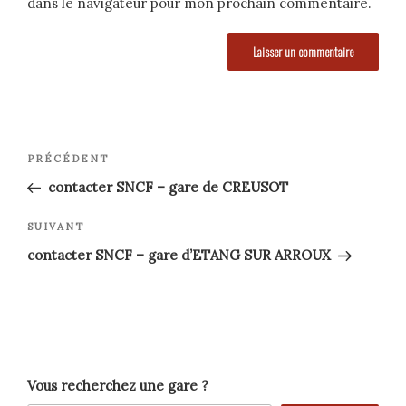
dans le navigateur pour mon prochain commentaire.
Navigation
Article
PRÉCÉDENT
précédent
de
contacter SNCF – gare de CREUSOT
l’article
Article
SUIVANT
suivant
contacter SNCF – gare d’ETANG SUR ARROUX
Vous recherchez une gare ?