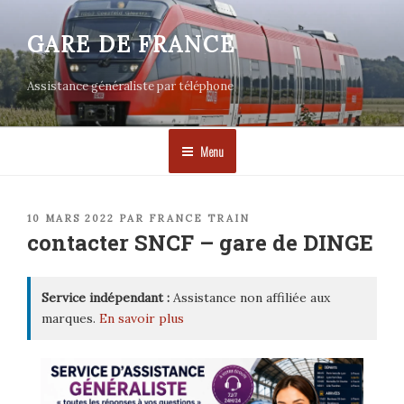
Aller
au
GARE DE FRANCE
contenu
principal
Assistance généraliste par téléphone
Menu
PUBLIÉ
10 MARS 2022
PAR
FRANCE TRAIN
LE
contacter SNCF – gare de DINGE
Service indépendant :
Assistance non affiliée aux
marques.
En savoir plus