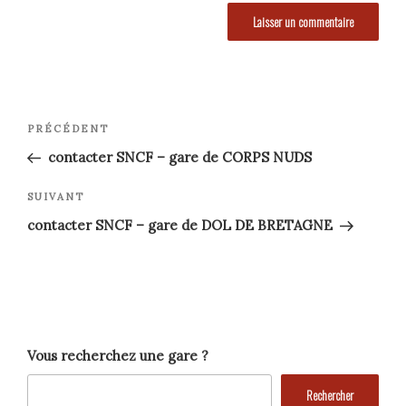
Navigation
Article
PRÉCÉDENT
précédent
de
contacter SNCF – gare de CORPS NUDS
l’article
Article
SUIVANT
suivant
contacter SNCF – gare de DOL DE BRETAGNE
Vous recherchez une gare ?
Rechercher