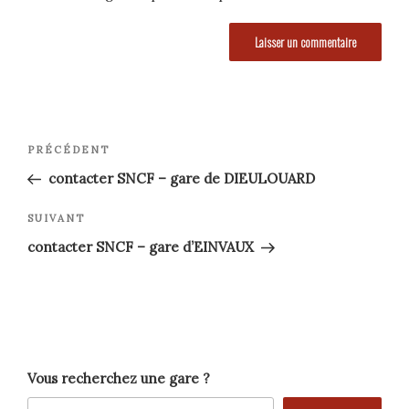
Navigation
Article
PRÉCÉDENT
précédent
de
contacter SNCF – gare de DIEULOUARD
l’article
Article
SUIVANT
suivant
contacter SNCF – gare d’EINVAUX
Vous recherchez une gare ?