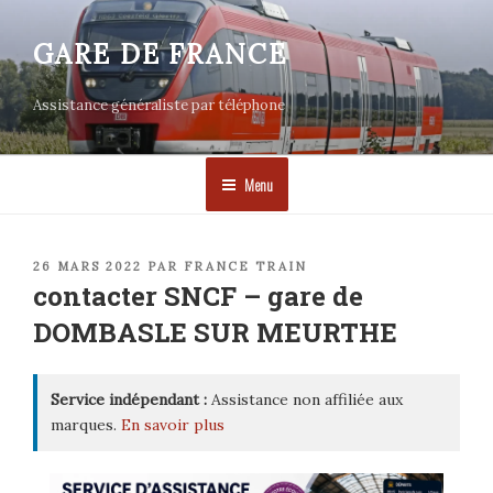
Aller
au
GARE DE FRANCE
contenu
principal
Assistance généraliste par téléphone
Menu
PUBLIÉ
26 MARS 2022
PAR
FRANCE TRAIN
LE
contacter SNCF – gare de
DOMBASLE SUR MEURTHE
Service indépendant :
Assistance non affiliée aux
marques.
En savoir plus