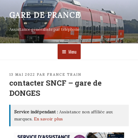
Aller
au
GARE DE FRANCE
contenu
principal
Assistance généraliste par téléphone
Menu
PUBLIÉ
13 MAI 2022
PAR
FRANCE TRAIN
LE
contacter SNCF – gare de
DONGES
Service indépendant :
Assistance non affiliée aux
marques.
En savoir plus