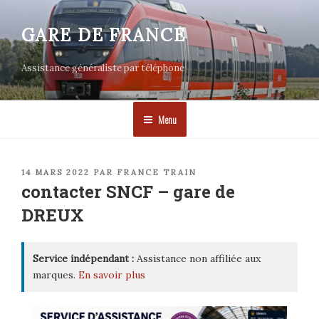
Aller
au
GARE DE FRANCE
contenu
principal
Assistance généraliste par téléphone
Menu
PUBLIÉ
14 MARS 2022
PAR
FRANCE TRAIN
LE
contacter SNCF – gare de
DREUX
Service indépendant :
Assistance non affiliée aux
marques.
En savoir plus