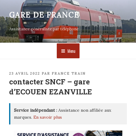
Aller
au
GARE DE FRANCE
contenu
principal
Assistance généraliste par téléphone
Menu
PUBLIÉ
23 AVRIL 2022
PAR
FRANCE TRAIN
LE
contacter SNCF – gare
d’ECOUEN EZANVILLE
Service indépendant :
Assistance non affiliée aux
marques.
En savoir plus