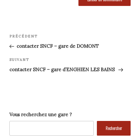
Navigation
Article
PRÉCÉDENT
précédent
de
contacter SNCF – gare de DOMONT
l’article
Article
SUIVANT
suivant
contacter SNCF – gare d’ENGHIEN LES BAINS
Vous recherchez une gare ?
Rechercher