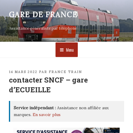
Aller
au
GARE DE FRANCE
contenu
principal
Assistance généraliste par téléphone
Menu
PUBLIÉ
14 MARS 2022
PAR
FRANCE TRAIN
LE
contacter SNCF – gare
d’ECUEILLE
Service indépendant :
Assistance non affiliée aux
marques.
En savoir plus