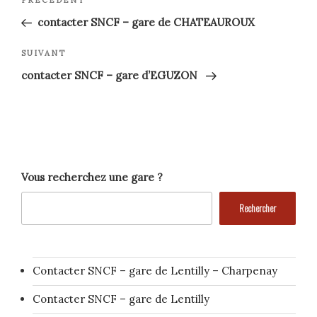
Article
précédent
de
contacter SNCF – gare de CHATEAUROUX
l’article
Article
SUIVANT
suivant
contacter SNCF – gare d’EGUZON
Vous recherchez une gare ?
Rechercher
Contacter SNCF – gare de Lentilly – Charpenay
Contacter SNCF – gare de Lentilly