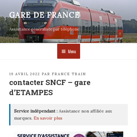
Aller
au
GARE DE FRANCE
contenu
principal
Assistance généraliste par téléphone
Menu
PUBLIÉ
19 AVRIL 2022
PAR
FRANCE TRAIN
LE
contacter SNCF – gare
d’ETAMPES
Service indépendant :
Assistance non affiliée aux
marques.
En savoir plus