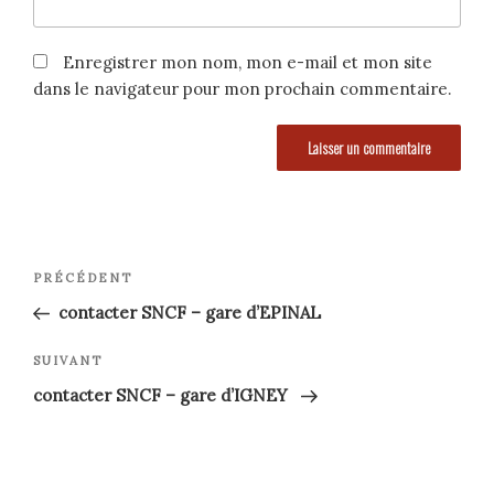
Enregistrer mon nom, mon e-mail et mon site
dans le navigateur pour mon prochain commentaire.
Navigation
Article
PRÉCÉDENT
précédent
de
contacter SNCF – gare d’EPINAL
l’article
Article
SUIVANT
suivant
contacter SNCF – gare d’IGNEY