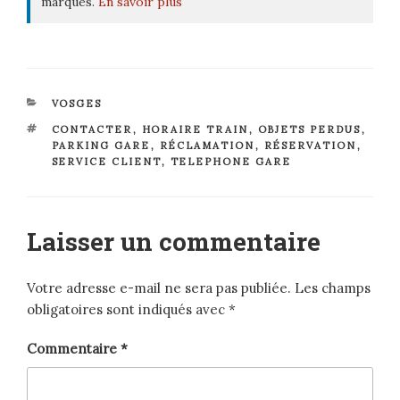
marques.
En savoir plus
CATÉGORIES
VOSGES
ÉTIQUETTES
CONTACTER
,
HORAIRE TRAIN
,
OBJETS PERDUS
,
PARKING GARE
,
RÉCLAMATION
,
RÉSERVATION
,
SERVICE CLIENT
,
TELEPHONE GARE
Laisser un commentaire
Votre adresse e-mail ne sera pas publiée.
Les champs
obligatoires sont indiqués avec
*
Commentaire
*