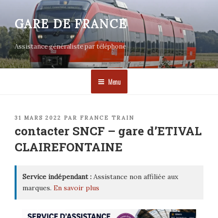
Aller
au
GARE DE FRANCE
contenu
principal
Assistance généraliste par téléphone
Menu
PUBLIÉ
31 MARS 2022
PAR
FRANCE TRAIN
LE
contacter SNCF – gare d’ETIVAL
CLAIREFONTAINE
Service indépendant :
Assistance non affiliée aux
marques.
En savoir plus